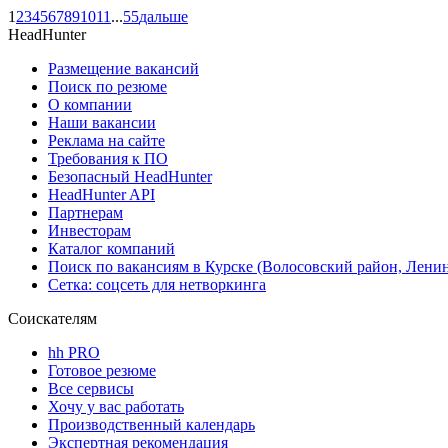
1
2
3
4
5
6
7
8
9
10
11
...
55
дальше
HeadHunter
Размещение вакансий
Поиск по резюме
О компании
Наши вакансии
Реклама на сайте
Требования к ПО
Безопасный HeadHunter
HeadHunter API
Партнерам
Инвесторам
Каталог компаний
Поиск по вакансиям в Курске (Волосовский район, Ленин
Сетка: соцсеть для нетворкинга
Соискателям
hh PRO
Готовое резюме
Все сервисы
Хочу у вас работать
Производственный календарь
Экспертная рекомендация