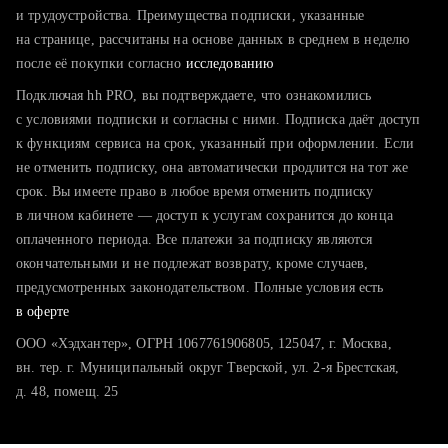
тратите много времени на поиск и вручную поднимаете
и трудоустройства. Преимущества подписки, указанные
резюме
на странице, рассчитаны на основе данных в среднем в неделю
после её покупки согласно
хотите сравнить себя с конкурентами и оценить шансы
исследованию
Подключая hh PRO, вы подтверждаете, что ознакомились
с условиями подписки и согласны с ними. Подписка даёт доступ
к функциям сервиса на срок, указанный при оформлении. Если
не отменить подписку, она автоматически продлится на тот же
срок. Вы имеете право в любое время отменить подписку
в личном кабинете — доступ к услугам сохранится до конца
оплаченного периода. Все платежи за подписку являются
окончательными и не подлежат возврату, кроме случаев,
предусмотренных законодательством. Полные условия есть
в оферте
ООО «Хэдхантер», ОГРН 1067761906805, 125047, г. Москва,
вн. тер. г. Муниципальный округ Тверской, ул. 2-я Брестская,
д. 48, помещ. 25